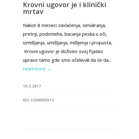
Krovni ugovor je i klinički
mrtav
Nakon 8 meseci zavlaćenja, simuliranja,
pretnji, podsmeha, bacanja peska u oči,
izmišljanja, umišljanja, mišljenja i propusta,
Krovni ugovor je doživeo svoj fijasko
upravo tamo gde smo očekivali da će da...
read more →
10.3.2017
NO COMMENTS