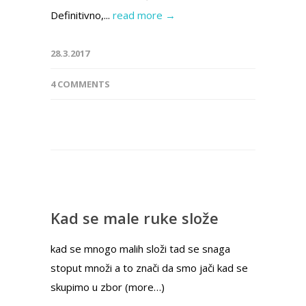
Definitivno,...
read more →
28.3.2017
4 COMMENTS
Kad se male ruke slože
kad se mnogo malih složi tad se snaga
stoput množi a to znači da smo jači kad se
skupimo u zbor (more…)