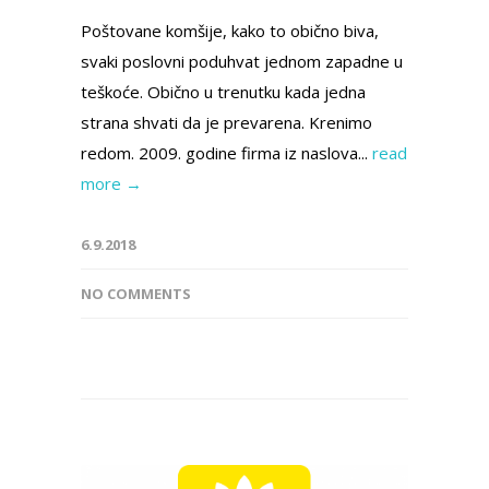
Poštovane komšije, kako to obično biva,
svaki poslovni poduhvat jednom zapadne u
teškoće. Obično u trenutku kada jedna
strana shvati da je prevarena. Krenimo
redom. 2009. godine firma iz naslova...
read
more →
6.9.2018
NO COMMENTS