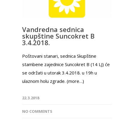
Vandredna sednica
skupštine Suncokret B
3.4.2018.
Poštovani stanari, sednica Skupštine
stambene zajednice Suncokret B (14 LJ) će
se održati u utorak 3.4.2018. u 19h u
ulaznom holu zgrade. (more…)
22.3.2018
NO COMMENTS