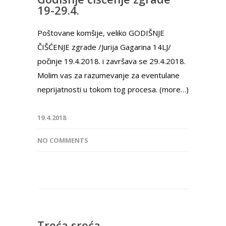
19-29.4.
Poštovane komšije, veliko GODIŠNJE
ČIŠĆENJE zgrade /Jurija Gagarina 14LJ/
počinje 19.4.2018. i završava se 29.4.2018.
Molim vas za razumevanje za eventulane
neprijatnosti u tokom tog procesa. (more…)
19.4.2018
NO COMMENTS
Treća sreća