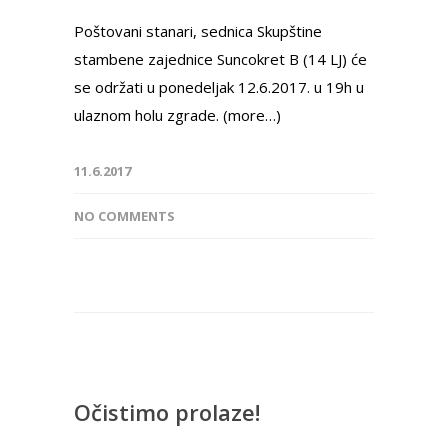
Poštovani stanari, sednica Skupštine
stambene zajednice Suncokret B (14 LJ) će
se održati u ponedeljak 12.6.2017. u 19h u
ulaznom holu zgrade. (more…)
11.6.2017
NO COMMENTS
Očistimo prolaze!