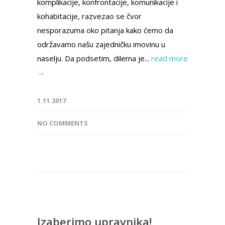
komplikacije, konfrontacije, komunikacije i
kohabitacije, razvezao se čvor
nesporazuma oko pitanja kako ćemo da
održavamo našu zajedničku imovinu u
naselju. Da podsetim, dilema je...
read more
→
1.11.2017
NO COMMENTS
Izaberimo upravnika!