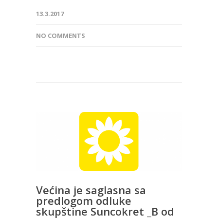
13.3.2017
NO COMMENTS
Većina je saglasna sa
predlogom odluke
skupštine Suncokret _B od