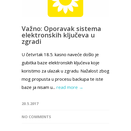
Važno: Oporavak sistema
elektronskih ključeva u
zgradi
U četvrtak 18.5. kasno naveće došlo je
gubitka baze elektronskih kljućeva koje
koristimo za ulazak u zgradu. Nažalost zbog
mog propusta u procesu backupa te iste
baze ja nisam u...
read more →
20.5.2017
NO COMMENTS