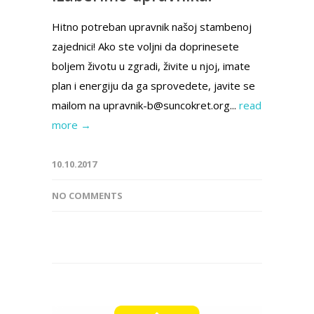
Hitno potreban upravnik našoj stambenoj
zajednici! Ako ste voljni da doprinesete
boljem životu u zgradi, živite u njoj, imate
plan i energiju da ga sprovedete, javite se
mailom na upravnik-b@suncokret.org...
read
more →
10.10.2017
NO COMMENTS