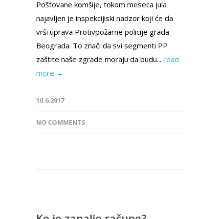
Poštovane komšije, tokom meseca jula
najavljen je inspekcijiski nadzor koji će da
vrši uprava Protivpožarne policije grada
Beograda. To znači da svi segmenti PP
zaštite naše zgrade moraju da budu...
read
more →
10.6.2017
NO COMMENTS
Ko je zapalio račune?