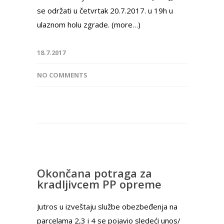
se održati u četvrtak 20.7.2017. u 19h u
ulaznom holu zgrade. (more…)
18.7.2017
NO COMMENTS
Okončana potraga za
kradljivcem PP opreme
Jutros u izveštaju službe obezbeđenja na
parcelama 2,3 i 4 se pojavio sledeći unos/