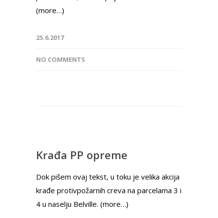
(more…)
25.6.2017
NO COMMENTS
Krađa PP opreme
Dok pišem ovaj tekst, u toku je velika akcija
krađe protivpožarnih creva na parcelama 3 i
4 u naselju Belville. (more…)