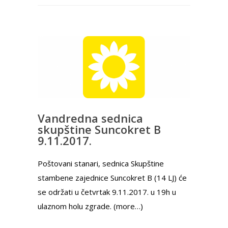
Vandredna sednica
skupštine Suncokret B
9.11.2017.
Poštovani stanari, sednica Skupštine
stambene zajednice Suncokret B (14 LJ) će
se održati u četvrtak 9.11.2017. u 19h u
ulaznom holu zgrade. (more…)