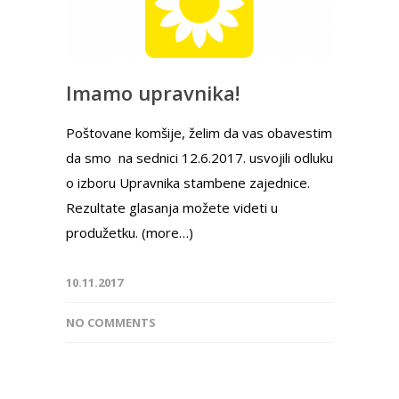
Imamo upravnika!
Poštovane komšije, želim da vas obavestim
da smo na sednici 12.6.2017. usvojili odluku
o izboru Upravnika stambene zajednice.
Rezultate glasanja možete videti u
produžetku. (more…)
10.11.2017
NO COMMENTS