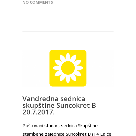
NO COMMENTS
Vandredna sednica
skupštine Suncokret B
20.7.2017.
Poštovani stanari, sednica Skupštine
stambene zajednice Suncokret B (14 LJ) će