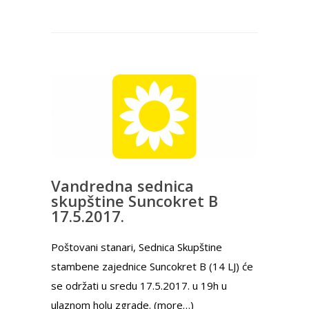
Vandredna sednica
skupštine Suncokret B
17.5.2017.
Poštovani stanari, Sednica Skupštine
stambene zajednice Suncokret B (14 LJ) će
se održati u sredu 17.5.2017. u 19h u
ulaznom holu zgrade. (more…)