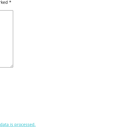
arked
*
ata is processed.