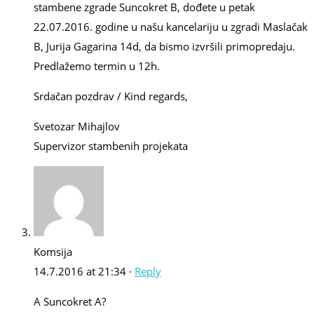
stambene zgrade Suncokret B, dođete u petak
22.07.2016. godine u našu kancelariju u zgradi Maslačak
B, Jurija Gagarina 14d, da bismo izvršili primopredaju.
Predlažemo termin u 12h.
Srdačan pozdrav / Kind regards,
Svetozar Mihajlov
Supervizor stambenih projekata
Komsija
14.7.2016 at 21:34 ·
Reply
A Suncokret A?