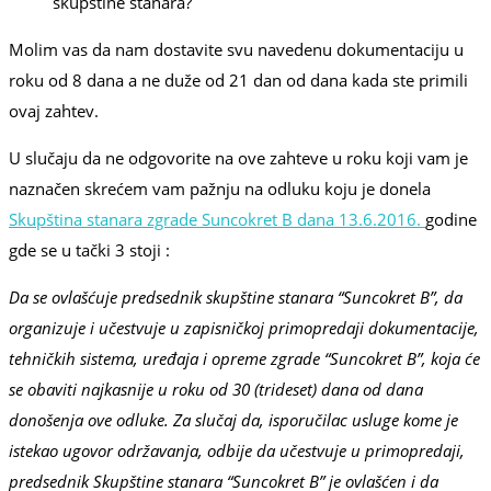
skupštine stanara?
Molim vas da nam dostavite svu navedenu dokumentaciju u
roku od 8 dana a ne duže od 21 dan od dana kada ste primili
ovaj zahtev.
U slučaju da ne odgovorite na ove zahteve u roku koji vam je
naznačen skrećem vam pažnju na odluku koju je donela
Skupština stanara zgrade Suncokret B dana 13.6.2016.
godine
gde se u tački 3 stoji :
Da se ovlašćuje predsednik skupštine stanara “Suncokret B”, da
organizuje i učestvuje u zapisničkoj primopredaji dokumentacije,
tehničkih sistema, uređaja i opreme zgrade “Suncokret B”, koja će
se obaviti najkasnije u roku od 30 (trideset) dana od dana
donošenja ove odluke. Za slučaj da, isporučilac usluge kome je
istekao ugovor održavanja, odbije da učestvuje u primopredaji,
predsednik Skupštine stanara “Suncokret B” je ovlašćen i da