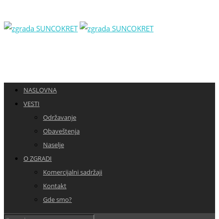
NASLOVNA
VESTI
Održavanje
Obaveštenja
Naselje
O ZGRADI
Komercijalni sadržaji
Kontakt
Gde smo?