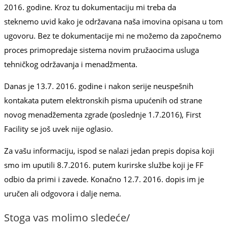
2016. godine. Kroz tu dokumentaciju mi treba da
steknemo uvid kako je održavana naša imovina opisana u tom
ugovoru. Bez te dokumentacije mi ne možemo da započnemo
proces primopredaje sistema novim pružaocima usluga
tehničkog održavanja i menadžmenta.
Danas je 13.7. 2016. godine i nakon serije neuspešnih
kontakata putem elektronskih pisma upućenih od strane
novog menadžementa zgrade (poslednje 1.7.2016), First
Facility se još uvek nije oglasio.
Za vašu informaciju, ispod se nalazi jedan prepis dopisa koji
smo im uputili 8.7.2016. putem kurirske službe koji je FF
odbio da primi i zavede. Konačno 12.7. 2016. dopis im je
uručen ali odgovora i dalje nema.
Stoga vas molimo sledeće/