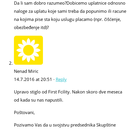
Da li sam dobro razumeo?Dobicemo uplatnice odnosno
naloge za uplatu koje sami treba da popunimo ili racune
na kojima pise sta koju uslugu placamo (npr. čišćenje,
obezbeđenje itd)?
Nenad Miric
14.7.2016 at 20:51 ·
Reply
Upravo stiglo od First Fcility. Nakon skoro dve meseca
od kada su nas napustili.
Poštovani,
Pozivamo Vas da u svojstvu predsednika Skupštine