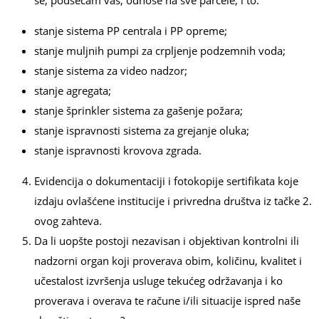
se, podsećam vas, odnose na sve parcele, i to:
stanje sistema PP centrala i PP opreme;
stanje mulјnih pumpi za crplјenje podzemnih voda;
stanje sistema za video nadzor;
stanje agregata;
stanje šprinkler sistema za gašenje požara;
stanje ispravnosti sistema za grejanje oluka;
stanje ispravnosti krovova zgrada.
Evidencija o dokumentaciji i fotokopije sertifikata koje
izdaju ovlašćene institucije i privredna društva iz tačke 2.
ovog zahteva.
Da li uopšte postoji nezavisan i objektivan kontrolni ili
nadzorni organ koji proverava obim, količinu, kvalitet i
učestalost izvršenja usluge tekućeg održavanja i ko
proverava i overava te račune i/ili situacije ispred naše