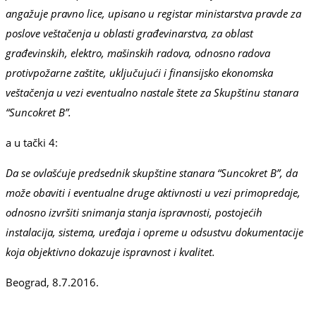
angažuje pravno lice, upisano u registar ministarstva pravde za
poslove veštačenja u oblasti građevinarstva, za oblast
građevinskih, elektro, mašinskih radova, odnosno radova
protivpožarne zaštite, uključujući i finansijsko ekonomska
veštačenja u vezi eventualno nastale štete za Skupštinu stanara
“Suncokret B”.
a u tački 4:
Da se ovlašćuje predsednik skupštine stanara “Suncokret B”, da
može obaviti i eventualne druge aktivnosti u vezi primopredaje,
odnosno izvršiti snimanja stanja ispravnosti, postojećih
instalacija, sistema, uređaja i opreme u odsustvu dokumentacije
koja objektivno dokazuje ispravnost i kvalitet.
Beograd, 8.7.2016.