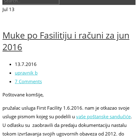
Jul
13
Muke po Fasilitiju i računi za jun
2016
13.7.2016
upravnik b
7 Comments
Poštovane komšije,
pružalac usluga First Facility 1.6.2016. nam je otkazao svoje
usluge pismom kojeg su podelili u
vaše poštanske sandučiće
.
U odlasku su zaobravili da predaju dokumentaciju nastalu
tokom izvršavanja svojih ugovornih obaveza od 2012. do