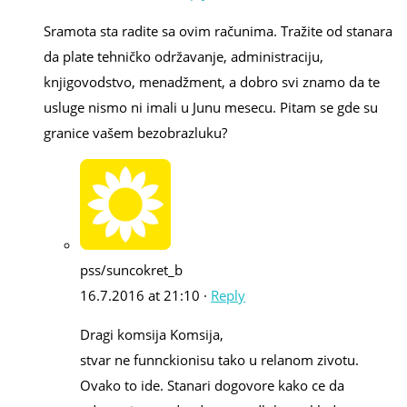
Sramota sta radite sa ovim računima. Tražite od stanara
da plate tehničko održavanje, administraciju,
knjigovodstvo, menadžment, a dobro svi znamo da te
usluge nismo ni imali u Junu mesecu. Pitam se gde su
granice vašem bezobrazluku?
pss/suncokret_b
16.7.2016 at 21:10 ·
Reply
Dragi komsija Komsija,
stvar ne funnckionisu tako u relanom zivotu.
Ovako to ide. Stanari dogovore kako ce da