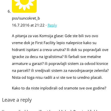
pss/suncokret_b
16.7.2016 at 21:22 ·
Reply
A pitanja za vas Komsija glase: Gde ste bili svo ovo
vreme dok je First Facility lepio nalepnice kako su
hidranti ispitani a creva unutra? Ili dok su popravljali ove
igracke za decu na igralistima? Ili farbali sve metalne
armature u garazi? ili popravlajli sistem za odvod kisnice
na parceli? ili sredjivali sistem za navodnjavanje zelenila?
Nista od toga nisu radili a vi ste sve to uredno placali.
Kako to da niste inplodirali od sramote sve ove godine?
Leave a reply