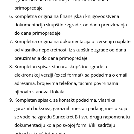
primopredaje.
Kompletna originalna finansijska i knjigovodstvena
dokumentacija skupštine zgrade, od dana preuzimanja
do dana primopredaje.
Kompletna originalna dokumentacija o izvršenju naplate
od vlasnika nepokretnosti iz skupštine zgrade od dana
preuzimanja do dana primopredaje.
Kompletan spisak stanara skupštine zgrade u
elektronskoj verziji (excel format), sa podacima o email
adresama, brojevima telefona, tačnim površinama
njihovih stanova i lokala.
Kompletan spisak, sa kontakt podacima, vlasnika
garažnih boksova, garažnih mesta i parking mesta koja
se vode na zgradu Suncokret B i svu drugu nepomenutu
dokumentaciju koja po svojoj formi i/ili sadržaju
pripada skupštini zgrade