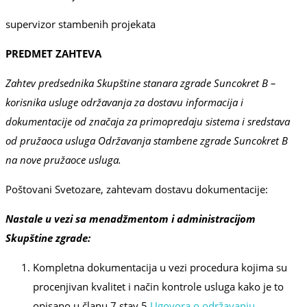
supervizor stambenih projekata
PREDMET ZAHTEVA
Zahtev
predsednika
Skupštine stanara
zgrade Suncokret B
–
korisnika usluge održavanja za dostavu
informacija i
dokumentacije od značaja za
primopredaju sistema i sredstava
od pružaoca usluga Održavanja stambene zgrade Suncokret B
na nove pružaoce usluga.
Poštovani Svetozare, zahtevam dostavu dokumentacije:
Nastale u vezi sa m
enadžment
om
i administracijom
Skupštine zgrade
:
Kompletna dokumentacija u vezi procedura kojima su
procenjivan kvalitet i način kontrole usluga kako je to
opisano u članu 7 stav 5
Ugovora o održavanju