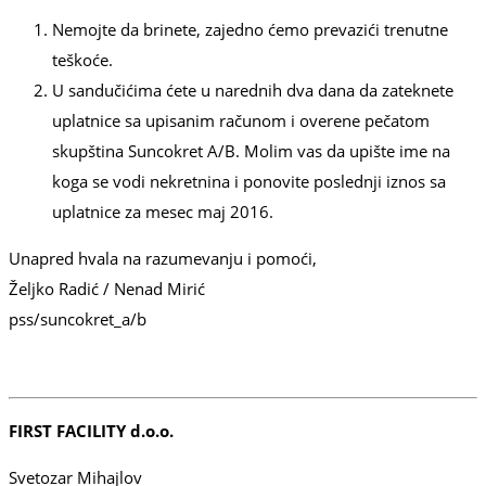
Nemojte da brinete, zajedno ćemo prevazići trenutne
teškoće.
U sandučićima ćete u narednih dva dana da zateknete
uplatnice sa upisanim računom i overene pečatom
skupština Suncokret A/B. Molim vas da upište ime na
koga se vodi nekretnina i ponovite poslednji iznos sa
uplatnice za mesec maj 2016.
Unapred hvala na razumevanju i pomoći,
Željko Radić / Nenad Mirić
pss/suncokret_a/b
FIRST FACILITY d.o.o.
Svetozar Mihajlov