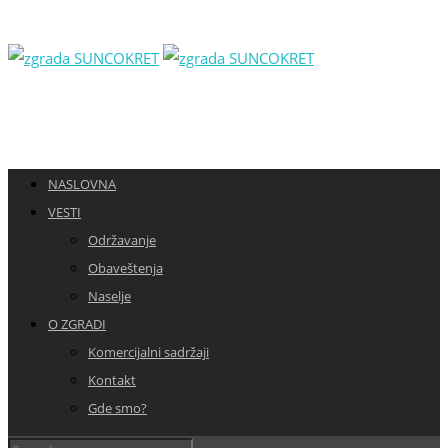
NASLOVNA
VESTI
Održavanje
Obaveštenja
Naselje
O ZGRADI
Komercijalni sadržaji
Kontakt
Gde smo?