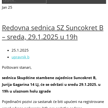
Jan
25
Redovna sednica SZ Suncokret B
– sreda, 29.1.2025 u 19h
25.1.2025
upravnik b
Poštovani stanari,
sednica Skupštine stambene zajednice Suncokret B,
Jurija Gagarina 14 LJ, će se održati u sredu 29.1.2025. u
19h u ulaznom holu zgrade
Pojedinačni pozivi za sastanak će biti upućeni na registrovane