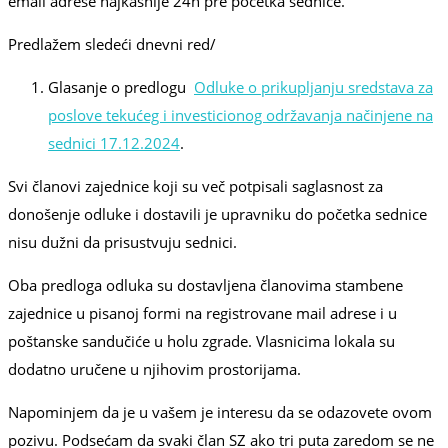
email adrese najkasnije 24h pre početka sednice.
Predlažem sledeći dnevni red/
Glasanje o predlogu
Odluke o prikupljanju sredstava za
poslove tekućeg i investicionog održavanja načinjene na
sednici 17.12.2024
.
Svi članovi zajednice koji su več potpisali saglasnost za
donošenje odluke i dostavili je upravniku do početka sednice
nisu dužni da prisustvuju sednici.
Oba predloga odluka su dostavljena članovima stambene
zajednice u pisanoj formi na registrovane mail adrese i u
poštanske sandučiće u holu zgrade. Vlasnicima lokala su
dodatno uručene u njihovim prostorijama.
Napominjem da je u vašem je interesu da se odazovete ovom
pozivu. Podsećam da svaki član SZ ako tri puta zaredom se ne