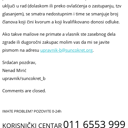
uključi u rad (dolaskom ili preko ovlašćenja o zastupanju, tzv
glasanjem), se smatra nedostupnim i time se smanjuje broj
članova koji čini kvorum a koji kvalifikovano donosi odluke.
Ako takve mailove ne primate a vlasnik ste zasebnog dela
zgrade ili dugoročni zakupac molim vas da mi se javite
pismom na adresu
upravnik-b@suncokret.org
.
Srdaćan pozdrav,
Nenad Mirić
upravnik/suncokret_b
Comments are closed.
IMATE PROBLEM? POZOVITE 0-24h
011 6553 999
KORISNIČKI CENTAR