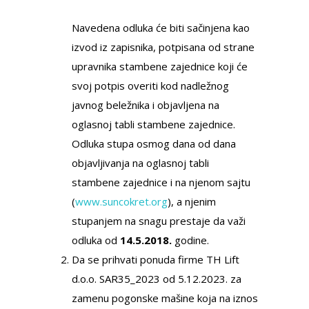
255
Navedena odluka će biti sačinjena kao
izvod iz zapisnika, potpisana od strane
upravnika stambene zajednice koji će
svoj potpis overiti kod nadležnog
javnog beležnika i objavlјena na
oglasnoj tabli stambene zajednice.
Odluka stupa osmog dana od dana
objavlјivanja na oglasnoj tabli
stambene zajednice i na njenom sajtu
(
www.suncokret.org
), a njenim
stupanjem na snagu prestaje da važi
odluka od
14.5.2018.
godine.
Da se prihvati ponuda firme TH Lift
d.o.o. SAR35_2023 od 5.12.2023. za
zamenu pogonske mašine koja na iznos