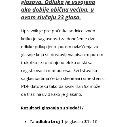
glasova. Odluka je usvojena
ako dobije običnu većinu, u
ovom slučaju 23 glasa.
Upravnik je pre početka sednice izneo
koliko je saglasnosti za donošenje dve
odluke prikupljeno putem ovlašćenja za
glasnje koja su dostavljena pisanim putem
i ukoliko je to učinjeno elektronski sa
registrovanih mail adresa. Svi listovi sa
saglasnostima će biti skenirani i smesteni u
PDF datoteku tako da svaki član SZ može
da traži na uvid kako je glasano.
Rezultati glasanja su sledeći /
Za
odluku broj 1
je glasalo
31
i 10