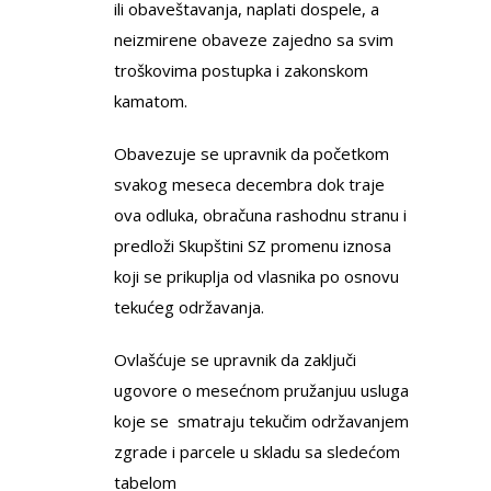
ili obaveštavanja, naplati dospele, a
neizmirene obaveze zajedno sa svim
troškovima postupka i zakonskom
kamatom.
Obavezuje se upravnik da početkom
svakog meseca decembra dok traje
ova odluka, obračuna rashodnu stranu i
predloži Skupštini SZ promenu iznosa
koji se prikuplja od vlasnika po osnovu
tekućeg održavanja.
Ovlašćuje se upravnik da zaključi
ugovore o mesećnom pružanjuu usluga
koje se smatraju tekučim održavanjem
zgrade i parcele u skladu sa sledećom
tabelom