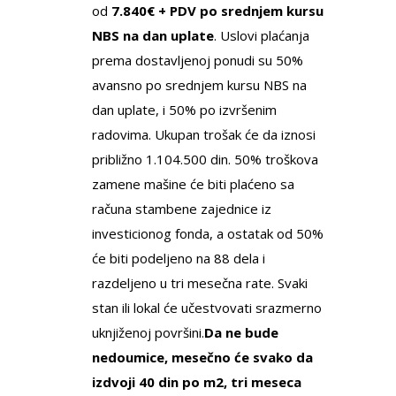
od
7.840€ + PDV po srednjem kursu
NBS na dan uplate
. Uslovi plaćanja
prema dostavljenoj ponudi su 50%
avansno po srednjem kursu NBS na
dan uplate, i 50% po izvršenim
radovima. Ukupan trošak će da iznosi
približno 1.104.500 din. 50% troškova
zamene mašine će biti plaćeno sa
računa stambene zajednice iz
investicionog fonda, a ostatak od 50%
će biti podeljeno na 88 dela i
razdeljeno u tri mesečna rate. Svaki
stan ili lokal će učestvovati srazmerno
uknjiženoj površini.
Da ne bude
nedoumice, mesečno će svako da
izdvoji 40 din po m2, tri meseca