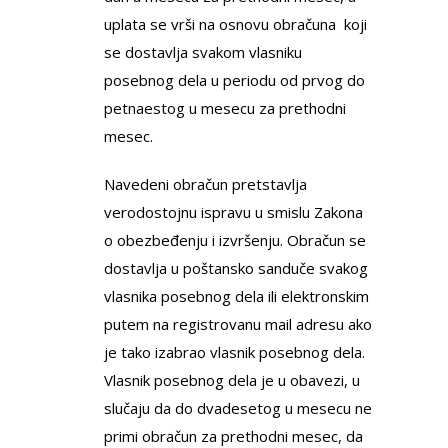
uplata se vrši na osnovu obračuna koji
se dostavlјa svakom vlasniku
posebnog dela u periodu od prvog do
petnaestog u mesecu za prethodni
mesec.
Navedeni obračun pretstavlјa
verodostojnu ispravu u smislu Zakona
o obezbeđenju i izvršenju. Obračun se
dostavlјa u poštansko sanduče svakog
vlasnika posebnog dela ili elektronskim
putem na registrovanu mail adresu ako
je tako izabrao vlasnik posebnog dela.
Vlasnik posebnog dela je u obavezi, u
slučaju da do dvadesetog u mesecu ne
primi obračun za prethodni mesec, da