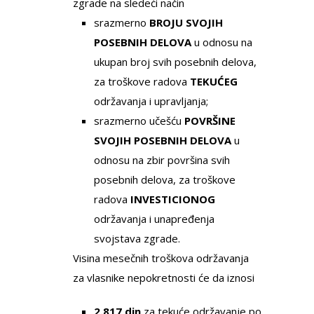
zgrade na sledeći način
srazmerno
BROJU SVOJIH
POSEBNIH DELOVA
u odnosu na
ukupan broj svih posebnih delova,
za troškove radova
TEKUĆEG
održavanja i upravljanja;
srazmerno učešću
POVRŠINE
SVOJIH POSEBNIH DELOVA
u
odnosu na zbir površina svih
posebnih delova, za troškove
radova
INVESTICIONOG
održavanja i unapređenja
svojstava zgrade.
Visina mesečnih troškova održavanja
za vlasnike nepokretnosti će da iznosi
2.817 din
za tekuće održavanje po