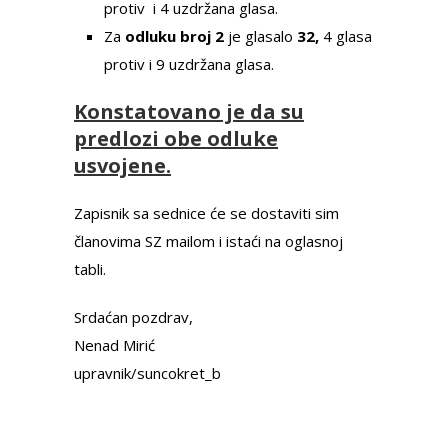
protiv i 4 uzdržana glasa.
Za
odluku broj 2
je glasalo
32,
4 glasa
protiv i 9 uzdržana glasa.
Konstatovano je da su
predlozi obe odluke
usvojene.
Zapisnik sa sednice će se dostaviti sim
članovima SZ mailom i istaći na oglasnoj
tabli.
Srdaćan pozdrav,
Nenad Mirić
upravnik/suncokret_b