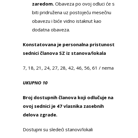
zaredom.
Obaveza po ovoj odluci će s
biti pridružena uz postojeću mesečnu
obavezu i biće vidno istaknut kao
dodatna obaveza.
Konstatovana je personalna pristunost
sednici članova SZ iz stanova/lokala
7, 18, 21, 24, 27, 28, 42, 46, 56, 61 / nema
UKUPNO 10
Broj dostupnih članova koji odlučuje na
ovoj sednici je 47 vlasnika zasebnih
delova zgrade.
Dostupni su sledeći stanovi/lokali