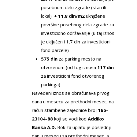
posebnom delu zgrade (stan ili
lokal)
+ 11,8 din/m2
uknjižene
površine posebnog dela zgrade za
investiciono održavanje (u taj iznos
je uključen i 1,7 din za investicioni
fond parcele)
575 din
za parking mesto na
otvorenom (od tog iznosa
117 din
za investicioni fond otvorenog
parkinga)
Navedeni iznos se obračunava prvog
dana u mesecu za prethodni mesec, na
račun stambene zajednice broj
165-
23104-88
koji se vodi kod
Addiko
Banka A.D.
Rok za uplatu je poslednji
dan u mesecu za prethodni mesec, a