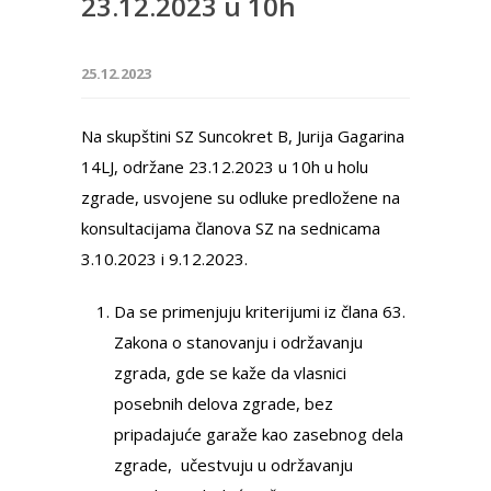
23.12.2023 u 10h
25.12.2023
Na skupštini SZ Suncokret B, Jurija Gagarina
14LJ, održane 23.12.2023 u 10h u holu
zgrade, usvojene su odluke predložene na
konsultacijama članova SZ na sednicama
3.10.2023 i 9.12.2023.
Da se primenjuju kriterijumi iz člana 63.
Zakona o stanovanju i održavanju
zgrada, gde se kaže da vlasnici
posebnih delova zgrade, bez
pripadajuće garaže kao zasebnog dela
zgrade, učestvuju u održavanju