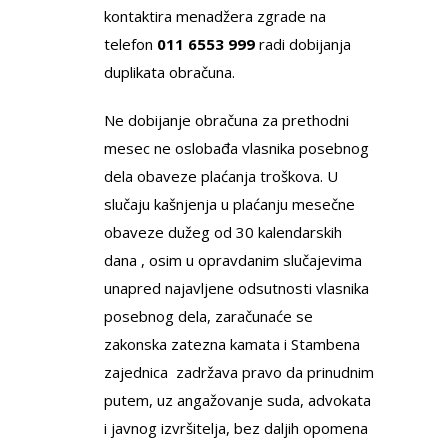
kontaktira menadžera zgrade na
telefon
011 6553 999
radi dobijanja
duplikata obračuna.
Ne dobijanje obračuna za prethodni
mesec ne oslobađa vlasnika posebnog
dela obaveze plaćanja troškova. U
slučaju kašnjenja u plaćanju mesečne
obaveze dužeg od 30 kalendarskih
dana , osim u opravdanim slučajevima
unapred najavlјene odsutnosti vlasnika
posebnog dela, zaračunaće se
zakonska zatezna kamata i Stambena
zajednica zadržava pravo da prinudnim
putem, uz angažovanje suda, advokata
i javnog izvršitelјa, bez dalјih opomena