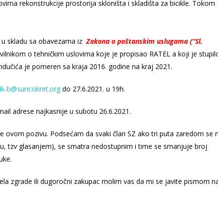
vima rekonstrukcije prostorija skloništa i skladišta za bicikle. Tokom
 u skladu sa obavezama iz
Zakona o poštanskim uslugama (“Sl.
avilnikom o tehničkim uslovima koje je propisao RATEL a koji je stupil
učića je pomeren sa kraja 2016. godine na kraj 2021.
ik-b@suncokret.org
do 27.6.2021. u 19h.
 mail adrese najkasnije u subotu 26.6.2021.
e ovom pozivu. Podsećam da svaki član SZ ako tri puta zaredom se 
nju, tzv glasanjem), se smatra nedostupnim i time se smanjuje broj
uke.
ela zgrade ili dugoročni zakupac molim vas da mi se javite pismom n