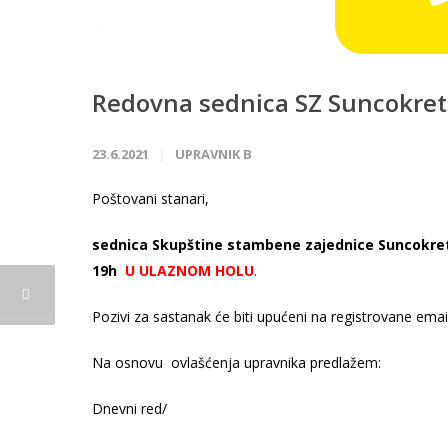
Redovna sednica SZ Suncokret 
23.6.2021
UPRAVNIK B
Poštovani stanari,
sednica Skupštine stambene zajednice Suncokret B,
19h
U ULAZNOM HOLU
.
Pozivi za sastanak će biti upućeni na registrovane ema
Na osnovu ovlašćenja upravnika predlažem:
Dnevni red/