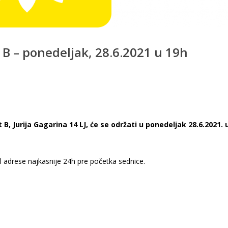
B – ponedeljak, 28.6.2021 u 19h
 Jurija Gagarina 14 LJ, će se održati u ponedeljak 28.6.2021. 
il adrese najkasnije 24h pre početka sednice.