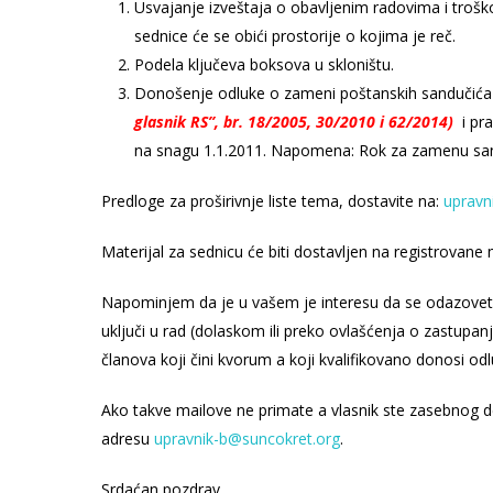
Usvajanje izveštaja o obavljenim radovima i troško
sednice će se obići prostorije o kojima je reč.
Podela ključeva boksova u skloništu.
Donošenje odluke o zameni poštanskih sandučića
glasnik RS”, br. 18/2005, 30/2010 i 62/2014)
i pr
na snagu 1.1.2011. Napomena: Rok za zamenu sand
Predloge za proširivnje liste tema, dostavite na:
upravn
Materijal za sednicu će biti dostavljen na registrovane
Napominjem da je u vašem je interesu da se odazovet
uključi u rad (dolaskom ili preko ovlašćenja o zastupa
članova koji čini kvorum a koji kvalifikovano donosi odl
Ako takve mailove ne primate a vlasnik ste zasebnog d
adresu
upravnik-b@suncokret.org
.
Srdaćan pozdrav,