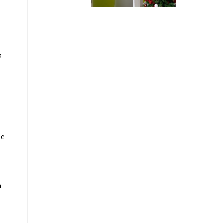
o
ne
a