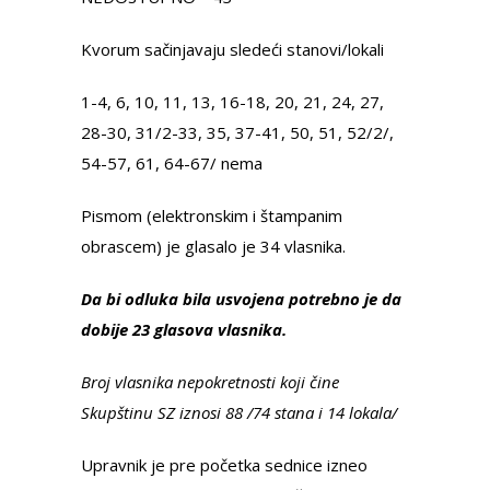
Kvorum sačinjavaju sledeći stanovi/lokali
1-4, 6, 10, 11, 13, 16-18, 20, 21, 24, 27,
28-30, 31/2-33, 35, 37-41, 50, 51, 52/2/,
54-57, 61, 64-67/ nema
Pismom (elektronskim i štampanim
obrascem) je glasalo je 34 vlasnika.
Da bi odluka bila usvojena potrebno je da
dobije 23 glasova vlasnika.
Broj vlasnika nepokretnosti koji čine
Skupštinu SZ iznosi 88 /74 stana i 14 lokala/
Upravnik je pre početka sednice izneo