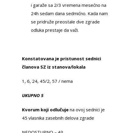
i garaže sa 2/3 vremena mesećno na
24h sedam dana sedmićno. Kada nam
se pridruže preostale dve zgrade
odluka prestaje da važi.
Konstatovana je pristunost sednici
članova SZ iz stanova/lokala
1, 6, 24, 45/2, 57 / nema
UKUPNO 5
Kvorum koji odlučuje
na ovoj sednici je
45 vlasnika zasebnih delova zgrade
NEDOSTUPNO – 43