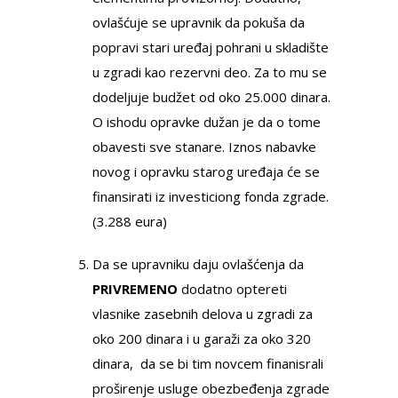
ovlašćuje se upravnik da pokuša da
popravi stari uređaj pohrani u skladište
u zgradi kao rezervni deo. Za to mu se
dodeljuje budžet od oko 25.000 dinara.
O ishodu opravke dužan je da o tome
obavesti sve stanare. Iznos nabavke
novog i opravku starog uređaja će se
finansirati iz investiciong fonda zgrade.
(3.288 eura)
Da se upravniku daju ovlašćenja da
PRIVREMENO
dodatno optereti
vlasnike zasebnih delova u zgradi za
oko 200 dinara i u garaži za oko 320
dinara, da se bi tim novcem finanisrali
proširenje usluge obezbeđenja zgrade