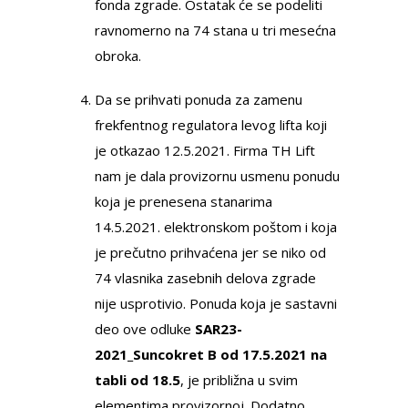
fonda zgrade. Ostatak će se podeliti
ravnomerno na 74 stana u tri mesećna
obroka.
Da se prihvati ponuda za zamenu
frekfentnog regulatora levog lifta koji
je otkazao 12.5.2021. Firma TH Lift
nam je dala provizornu usmenu ponudu
koja je prenesena stanarima
14.5.2021. elektronskom poštom i koja
je prečutno prihvaćena jer se niko od
74 vlasnika zasebnih delova zgrade
nije usprotivio. Ponuda koja je sastavni
deo ove odluke
SAR23-
2021_Suncokret B od 17.5.2021 na
tabli od 18.5
, je približna u svim
elementima provizornoj. Dodatno,