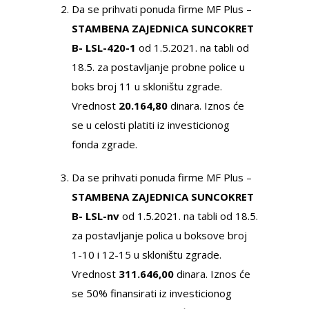
Da se prihvati ponuda firme MF Plus –
STAMBENA ZAJEDNICA SUNCOKRET
B- LSL-420-1
od 1.5.2021. na tabli od
18.5. za postavljanje probne police u
boks broj 11 u skloništu zgrade.
Vrednost
20.164,80
dinara. Iznos će
se u celosti platiti iz investicionog
fonda zgrade.
Da se prihvati ponuda firme MF Plus –
STAMBENA ZAJEDNICA SUNCOKRET
B- LSL-nv
od 1.5.2021. na tabli od 18.5.
za postavljanje polica u boksove broj
1-10 i 12-15 u skloništu zgrade.
Vrednost
311.646,00
dinara. Iznos će
se 50% finansirati iz investicionog