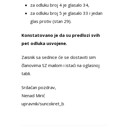
za odluku broj 4 je glasalo 34,
za odluku broj 5 je glasalo 33 i jedan
glas protiv (stan 29).
Konstatovano je da su predlozi svih
pet odluka usvojene.
Zaisnik sa sednice će se dostaviti sim
članovima SZ mailom i istaći na oglasnoj
tabli.
Srdaćan pozdrav,
Nenad Mirić
upravnik/suncokret_b