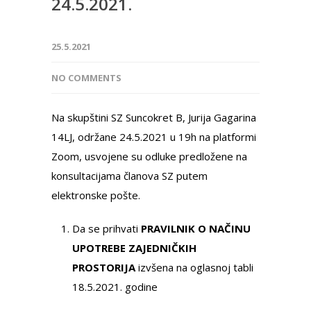
24.5.2021.
25.5.2021
NO COMMENTS
Na skupštini SZ Suncokret B, Jurija Gagarina
14LJ, održane 24.5.2021 u 19h na platformi
Zoom, usvojene su odluke predložene na
konsultacijama članova SZ putem
elektronske pošte.
Da se prihvati
PRAVILNIK O NAČINU
UPOTREBE ZAJEDNIČKIH
PROSTORIJA
izvšena na oglasnoj tabli
18.5.2021. godine