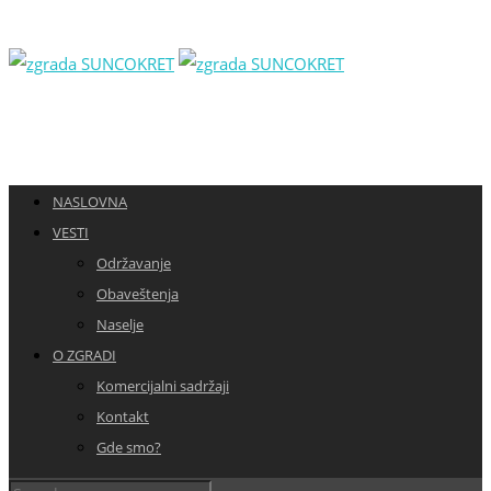
NASLOVNA
VESTI
Održavanje
Obaveštenja
Naselje
O ZGRADI
Komercijalni sadržaji
Kontakt
Gde smo?