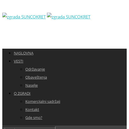
NASLOVNA
VESTI
Održavanje
Obaveštenja
Naselje
O ZGRADI
Komercijalni sadržaji
Kontakt
Gde smo?