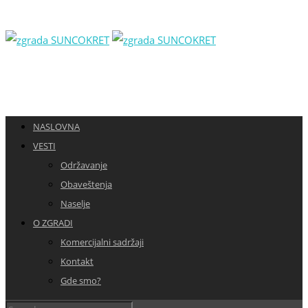
NASLOVNA
VESTI
Održavanje
Obaveštenja
Naselje
O ZGRADI
Komercijalni sadržaji
Kontakt
Gde smo?