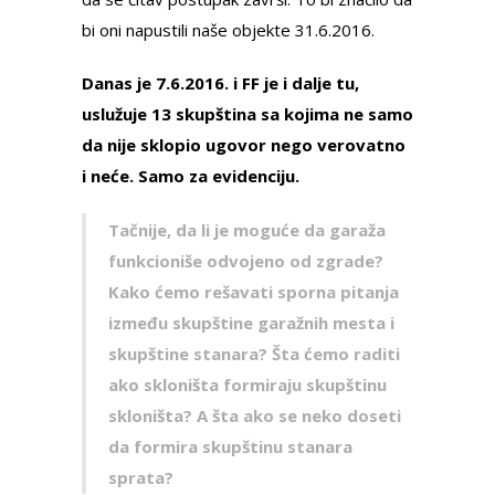
bi oni napustili naše objekte 31.6.2016.
Danas je 7.6.2016. i FF je i dalje tu,
uslužuje 13 skupština sa kojima ne samo
da nije sklopio ugovor nego verovatno
i neće. Samo za evidenciju.
Tačnije, da li je moguće da garaža
funkcioniše odvojeno od zgrade?
Kako ćemo rešavati sporna pitanja
između skupštine garažnih mesta i
skupštine stanara? Šta ćemo raditi
ako skloništa formiraju skupštinu
skloništa? A šta ako se neko doseti
da formira skupštinu stanara
sprata?