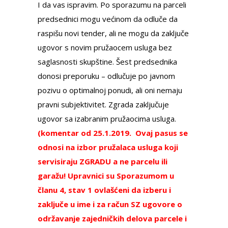
I da vas ispravim. Po sporazumu na parceli
predsednici mogu većinom da odluče da
raspišu novi tender, ali ne mogu da zaključe
ugovor s novim pružaocem usluga bez
saglasnosti skupštine. Šest predsednika
donosi preporuku – odlučuje po javnom
pozivu o optimalnoj ponudi, ali oni nemaju
pravni subjektivitet. Zgrada zaključuje
ugovor sa izabranim pružaocima usluga.
(komentar od 25.1.2019. Ovaj pasus se
odnosi na izbor pružalaca usluga koji
servisiraju ZGRADU a ne parcelu ili
garažu! Upravnici su Sporazumom u
članu 4, stav 1 ovlašćeni da izberu i
zaključe u ime i za račun SZ ugovore o
održavanje zajedničkih delova parcele i