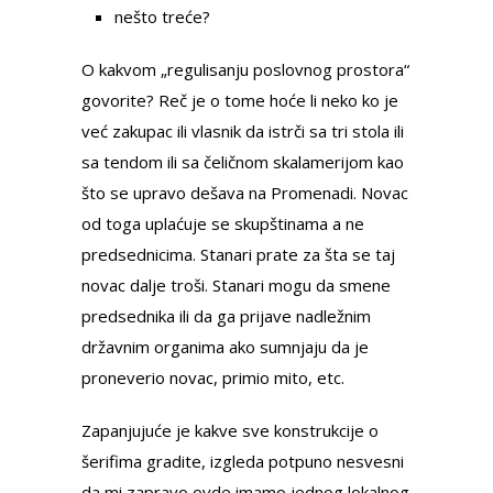
nešto treće?
O kakvom „regulisanju poslovnog prostora“
govorite? Reč je o tome hoće li neko ko je
već zakupac ili vlasnik da istrči sa tri stola ili
sa tendom ili sa čeličnom skalamerijom kao
što se upravo dešava na Promenadi. Novac
od toga uplaćuje se skupštinama a ne
predsednicima. Stanari prate za šta se taj
novac dalje troši. Stanari mogu da smene
predsednika ili da ga prijave nadležnim
državnim organima ako sumnjaju da je
proneverio novac, primio mito, etc.
Zapanjujuće je kakve sve konstrukcije o
šerifima gradite, izgleda potpuno nesvesni
da mi zapravo ovde imamo jednog lokalnog