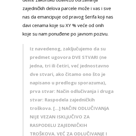
zajedničkih delova parcele može i vas i sve
nas da emancipuje od pravog šerifa koji nas
davi cenama koje su XY % veće od onih
koje su nam ponuđene po javnom pozivu.
Iz navedenog, zaklјučujemo da su
predmet ugovora DVE STVARI (ne
jedna, tri ili četiri, već jednostavno
dve stvari, ako čitamo ono što je
napisano u predlogu sporazuma),
prva stvar: Način odlučivanja i druga
stvar: Raspodela zajedničkih
troškova. […] NAČIN ODLUČIVANјA
NIJE VEZAN ISKLjUČIVO ZA
RASPODELU ZAJEDNIČKIH
TROŠKOVA. VEĆ ZA ODLUČIVANјE I