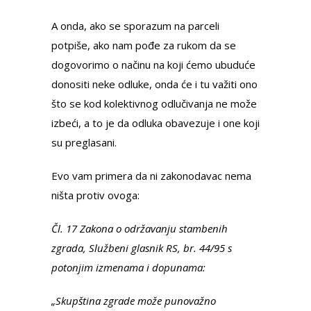
A onda, ako se sporazum na parceli
potpiše, ako nam pođe za rukom da se
dogovorimo o načinu na koji ćemo ubuduće
donositi neke odluke, onda će i tu važiti ono
što se kod kolektivnog odlučivanja ne može
izbeći, a to je da odluka obavezuje i one koji
su preglasani.
Evo vam primera da ni zakonodavac nema
ništa protiv ovoga:
Čl. 17 Zakona o održavanju stambenih
zgrada, Službeni glasnik RS, br. 44/95 s
potonjim izmenama i dopunama:
„Skupština zgrade može punovažno