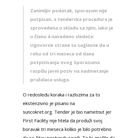
Zanimlјiv podatak, sporazum nije
potpisan, a tenderska procedura je
sprovedena u skladu sa njim, iako je
u članu 4 navedeno sledeće:
Ugovorne strane su saglasne da u
roku od tri meseca od dana
potpisivanja ovog Sporazuma
raspišu javni poziv na nadmetanje
pružalaca usluga.
O redosledu koraka i razlozima za to
ekstenzivno je pisano na
suncokret.org. Tender je bio nametnut jer
FIrst Facility nije htela da produži svoj
boravak tri meseca koliko je bilo potrebno
da se čitav postupak završi. To bi značilo da