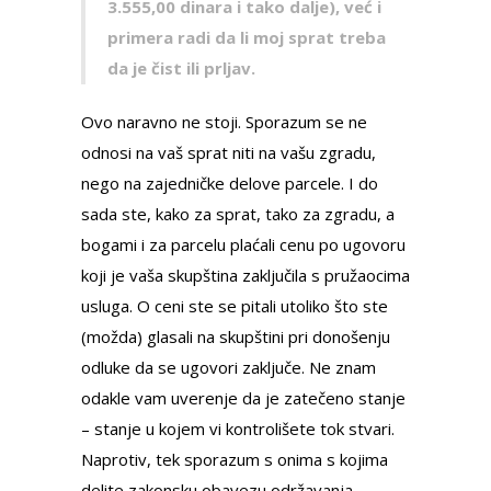
3.555,00 dinara i tako dalјe), već i
primera radi da li moj sprat treba
da je čist ili prlјav.
Ovo naravno ne stoji. Sporazum se ne
odnosi na vaš sprat niti na vašu zgradu,
nego na zajedničke delove parcele. I do
sada ste, kako za sprat, tako za zgradu, a
bogami i za parcelu plaćali cenu po ugovoru
koji je vaša skupština zaključila s pružaocima
usluga. O ceni ste se pitali utoliko što ste
(možda) glasali na skupštini pri donošenju
odluke da se ugovori zaključe. Ne znam
odakle vam uverenje da je zatečeno stanje
– stanje u kojem vi kontrolišete tok stvari.
Naprotiv, tek sporazum s onima s kojima
delite zakonsku obavezu održavanja