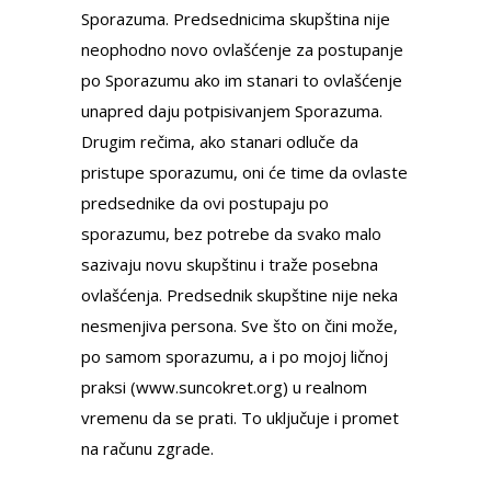
Sporazuma. Predsednicima skupština nije
neophodno novo ovlašćenje za postupanje
po Sporazumu ako im stanari to ovlašćenje
unapred daju potpisivanjem Sporazuma.
Drugim rečima, ako stanari odluče da
pristupe sporazumu, oni će time da ovlaste
predsednike da ovi postupaju po
sporazumu, bez potrebe da svako malo
sazivaju novu skupštinu i traže posebna
ovlašćenja. Predsednik skupštine nije neka
nesmenjiva persona. Sve što on čini može,
po samom sporazumu, a i po mojoj ličnoj
praksi (www.suncokret.org) u realnom
vremenu da se prati. To uključuje i promet
na računu zgrade.