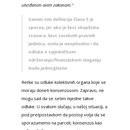
utvrđenim ovim zakonom.“
Samim tim definicija člana 5 je
sporna, jer ako je šest skupština
stanara, šest zasebnih pravnih
jedinica, onda je neophodno i da
odluke o zajedničkom
održavanju/finansijskom ulaganju
budu jednoglasne.
Retke su odluke kolektivnih organa koje se
moraju doneti konsenzusom. Zapravo, ne
mogu sad da se setim nijedne takve
odluke. U svakom slučaju, u našoj situaciji, a
pod pretpostavkom da postoji volja da se
sporazumemo na parceli, konsenzus kao