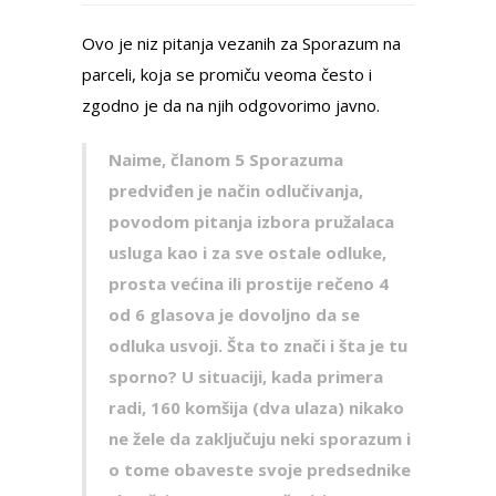
Ovo je niz pitanja vezanih za Sporazum na
parceli, koja se promiču veoma često i
zgodno je da na njih odgovorimo javno.
Naime, članom 5 Sporazuma
predviđen je način odlučivanja,
povodom pitanja izbora pružalaca
usluga kao i za sve ostale odluke,
prosta većina ili prostije rečeno 4
od 6 glasova je dovolјno da se
odluka usvoji.
Šta to znači i šta je tu
sporno?
U situaciji, kada primera
radi, 160 komšija (dva ulaza) nikako
ne žele da zaklјučuju neki sporazum i
o tome obaveste svoje predsednike