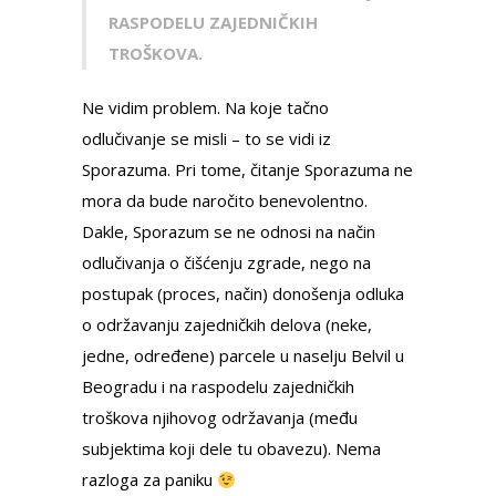
RASPODELU ZAJEDNIČKIH
TROŠKOVA.
Ne vidim problem. Na koje tačno
odlučivanje se misli – to se vidi iz
Sporazuma. Pri tome, čitanje Sporazuma ne
mora da bude naročito benevolentno.
Dakle, Sporazum se ne odnosi na način
odlučivanja o čišćenju zgrade, nego na
postupak (proces, način) donošenja odluka
o održavanju zajedničkih delova (neke,
jedne, određene) parcele u naselju Belvil u
Beogradu i na raspodelu zajedničkih
troškova njihovog održavanja (među
subjektima koji dele tu obavezu). Nema
razloga za paniku