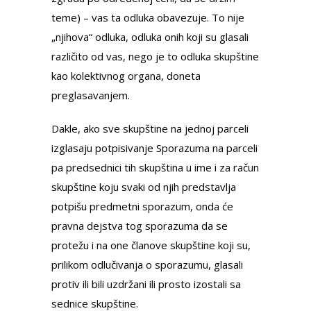
teme) – vas ta odluka obavezuje. To nije
„njihova“ odluka, odluka onih koji su glasali
različito od vas, nego je to odluka skupštine
kao kolektivnog organa, doneta
preglasavanjem.
Dakle, ako sve skupštine na jednoj parceli
izglasaju potpisivanje Sporazuma na parceli
pa predsednici tih skupština u ime i za račun
skupštine koju svaki od njih predstavlja
potpišu predmetni sporazum, onda će
pravna dejstva tog sporazuma da se
protežu i na one članove skupštine koji su,
prilikom odlučivanja o sporazumu, glasali
protiv ili bili uzdržani ili prosto izostali sa
sednice skupštine.