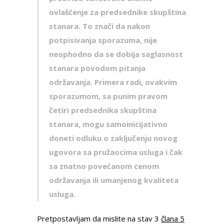
ovlašćenje za predsednike skupština
stanara.
To znači da nakon
potpisivanja sporazuma, nije
neophodno da se dobija saglasnost
stanara povodom pitanja
održavanja. Primera radi, ovakvim
sporazumom, sa punim pravom
četiri predsednika skupština
stanara, mogu samoinicijativno
doneti odluku o zaklјučenju novog
ugovora sa pružaocima usluga i čak
sa znatno povećanom cenom
održavanja ili umanjenog kvaliteta
usluga.
Pretpostavljam da mislite na stav 3
člana 5