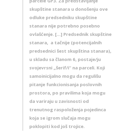
parcele GP3. Za predstavlјanje
skupštine stanara u donošenju ove
odluke predsedniku skupštine
stanara nije potrebno posebno
ovlašćenje.
[…]
Predsednik skupštine
stanara, a tačnije (potencijalnih
predsednici šest skupština stanara),
u skladu sa članom 6, postaje/ju
svojevrsni „šerif/i“ na parceli. Koji
samoinicijalno mogu da regulišu
pitanje funkcionisanja poslovnih
prostora, po pravilima koja mogu
da variraju u zavisnosti od
trenutnog raspoloženja pojedinca
koja se igrom slučaja mogu
poklopiti kod još trojice.