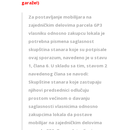
garaže!)
Za postavlјanje mobilijara na
zajedničkim delovima parcela GP3
vlasniku odnosno zakupcu lokala je
potrebna pismena saglasnost
skupština stanara koje su potpisale
ovaj sporazum, navedeno je u stavu
1, člana 6.
U skladu sa tim, stavom 2
navedenog člana se navodi:
Skupštine stanara koje zastupaju
njihovi predsednici odlučuju
prostom većinom o davanju
saglasnosti vlasnicima odnosno
zakupcima lokala da postave
mobilijar na zajedničkim delovima