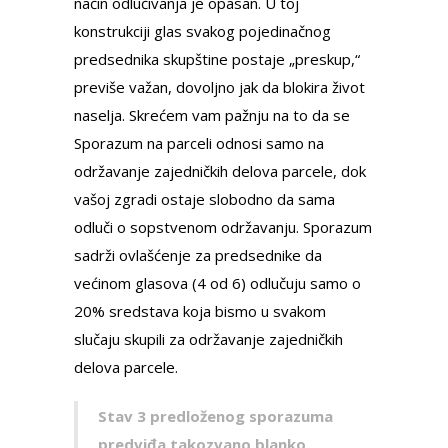
način odlučivanja je opasan. U toj
konstrukciji glas svakog pojedinačnog
predsednika skupštine postaje „preskup,“
previše važan, dovoljno jak da blokira život
naselja. Skrećem vam pažnju na to da se
Sporazum na parceli odnosi samo na
održavanje zajedničkih delova parcele, dok
vašoj zgradi ostaje slobodno da sama
odluči o sopstvenom održavanju. Sporazum
sadrži ovlašćenje za predsednike da
većinom glasova (4 od 6) odlučuju samo o
20% sredstava koja bismo u svakom
slučaju skupili za održavanje zajedničkih
delova parcele.
Stav 3 predloženog sporazuma
predviđa takozvano blanko