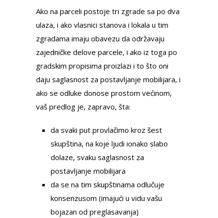
Ako na parceli postoje tri zgrade sa po dva
ulaza, i ako vlasnici stanova i lokala u tim
zgradama imaju obavezu da održavaju
zajedničke delove parcele, i ako iz toga po
gradskim propisima proizlazi i to što oni
daju saglasnost za postavljanje mobilijara, i
ako se odluke donose prostom većinom,
vaš predlog je, zapravo, šta:
da svaki put provlačimo kroz šest
skupština, na koje ljudi ionako slabo
dolaze, svaku saglasnost za
postavljanje mobilijara
da se na tim skupštinama odlučuje
konsenzusom (imajući u vidu vašu
bojazan od preglasavanja)