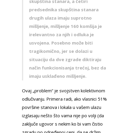
skupština stanara, a čet
i
ri
predsednika skupština stanara
drugih ulaza imaju suprotno
mišlјenje, mišlјenje 160 komšija je
irelevantno za njih i odluka je
usvojena.
Posebno može biti
tragikomično, jer se dolazi u
situaciju da dve zgrade diktiraju
način funkcionisanja trećoj, bez da
imaju usklađeno mišlјenje.
Ovaj „problem“ je svojstven kolektivnom
odlučivanju. Primera radi, ako vlasnici 51%
površine stanova i lokala u vašem ulazu
izglasaju nešto što vama nije po volji (da
zaključe ugovor s nekim ko bi vam čistio
zgradu po određenoj ceni, da se držim