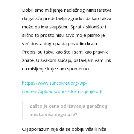
Dobili smo mišljenje nadležnog Ministarstva
da garaža predstavlja zgradu i da kao takva
može da ima skupštinu. Sprat / sklonište i
slično to prosto nisu. Ovo moje pismo je
već dosta dugo pa da privodim kraju.
Propisi su takvi, kao što i sami kao pravnik
znate. U svakom slučaju, ostavljam vam link
na mišljenje koje sam spomenuo.
https://www.suncokret.org/wp-
content/uploads/docs/06/misljenje.pdf
Zašto je cena održavanja garažnog
mesta viša nego pre?
Cilj sporazum nije da se dobiju viša ili niža