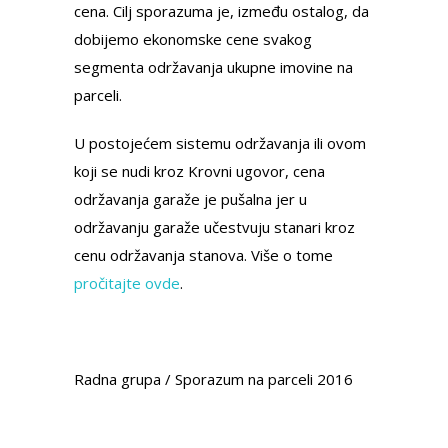
cena. Cilj sporazuma je, između ostalog, da
dobijemo ekonomske cene svakog
segmenta održavanja ukupne imovine na
parceli.
U postojećem sistemu održavanja ili ovom
koji se nudi kroz Krovni ugovor, cena
održavanja garaže je pušalna jer u
održavanju garaže učestvuju stanari kroz
cenu održavanja stanova. Više o tome
pročitajte ovde
.
Radna grupa / Sporazum na parceli 2016