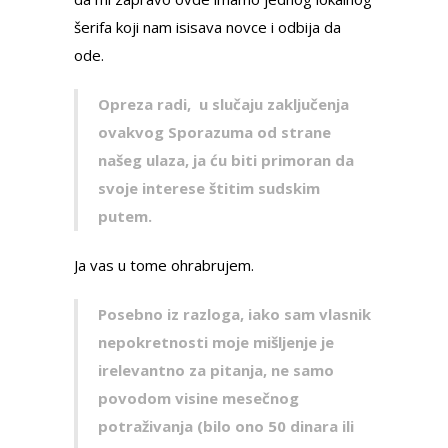
šerifa koji nam isisava novce i odbija da
ode.
Opreza radi, u slučaju zaklјučenja
ovakvog Sporazuma od strane
našeg ulaza, ja ću biti primoran da
svoje interese štitim sudskim
putem.
Ja vas u tome ohrabrujem.
Posebno iz razloga, iako sam vlasnik
nepokretnosti moje mišlјenje je
irelevantno za pitanja, ne samo
povodom visine mesečnog
potraživanja (bilo ono 50 dinara ili